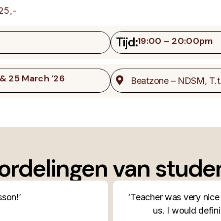
25,-
Tijd:
19:00 – 20:00pm
18 & 25 March ’26
Beatzone – NDSM, T.
ordelingen van stude
 a fun choreography for
‘I want to thank you aga
gain. So much fun!’
step to start dancing a