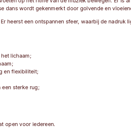
 voeten op het ritme van de muziek bewegen. Er is al
se dans wordt gekenmerkt door golvende en vloeie
op. Er heerst een ontspannen sfeer, waarbij de nadru
 het lichaam;
chaam;
en flexibiliteit;
een sterke rug;
;
t open voor iedereen.