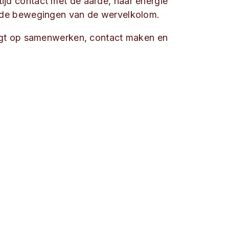
tijd contact met de aarde, haar energie
nde bewegingen van de wervelkolom.
k ligt op samenwerken, contact maken en