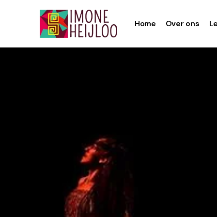
Home
Over ons
L