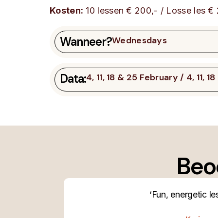
Kosten:
10 lessen € 200,- / Losse les € 
Wanneer?
Wednesdays
Data:
4, 11, 18 & 25 February / 4, 11, 
Beo
‘Teacher was very nice and created
us. I would definitely try it a